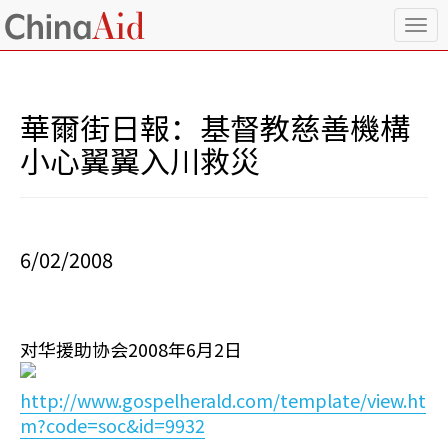
T
o
g
g
l
華爾街日報：基督教慈善機構
e
n
小心翼翼入川救災
a
v
i
g
a
6/02/2008
t
i
o
n
对华援助协会2008年6月2日
http://www.gospelherald.com/template/view.ht
m?code=soc&id=9932