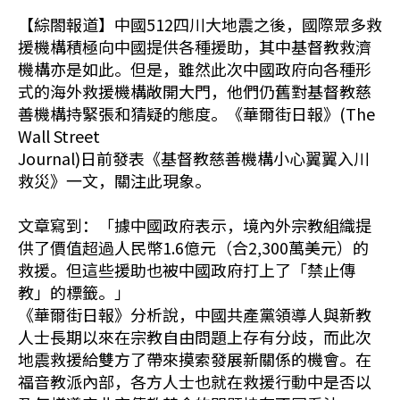
【綜閤報道】中國512四川大地震之後，國際眾多救
援機構積極向中國提供各種援助，其中基督教救濟
機構亦是如此。但是，雖然此次中國政府向各種形
式的海外救援機構敞開大門，他們仍舊對基督教慈
善機構持緊張和猜疑的態度。《華爾街日報》(The
Wall Street
Journal)日前發表《基督教慈善機構小心翼翼入川
救災》一文，關注此現象。
文章寫到：「據中國政府表示，境內外宗教組織提
供了價值超過人民幣1.6億元（合2,300萬美元）的
救援。但這些援助也被中國政府打上了「禁止傳
教」的標籤。」
《華爾街日報》分析說，中國共產黨領導人與新教
人士長期以來在宗教自由問題上存有分歧，而此次
地震救援給雙方了帶來摸索發展新關係的機會。在
福音教派內部，各方人士也就在救援行動中是否以