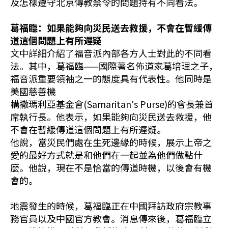
及怎樣遵守北京傳教禁令的問題持有不同看法。
葛福臨：如果能夠向災民送去救援，不會在暫緩傳
道這個問題上有所遲疑
文中詳細介紹了福音派內部各方人士對此的不同看
法。其中，葛福臨——國際著名佈道家葛培理之子，
福音派重要領袖之一的態度具有代表性。他同時是
美國慈善機
構撒瑪利亞基金會(Samaritan's Purse)的會長兼首
席執行長。他表示，如果能夠向災民送去救援，他
不會在暫緩傳道這個問題上有所遲疑。
他說，當災民們處在生死邊緣的時候，展示上帝之
愛的最好方式就是和他們在一起並為他們做點什
麼。他說，現在不是恰當的傳道時機，以後會有機
會的。
地震發生的時候，葛福臨正在中國拜訪政府宗教事
務官員以及中國官方教會。消息傳來後，葛福臨立