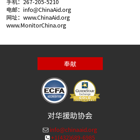
手机：267-205-5210
电邮：info@ChinaAid.org
网址：www.ChinaAid.org
www.MonitorChina.org
奉献
对华援助协会
info@chinaaid.org
+1(432)689-6985