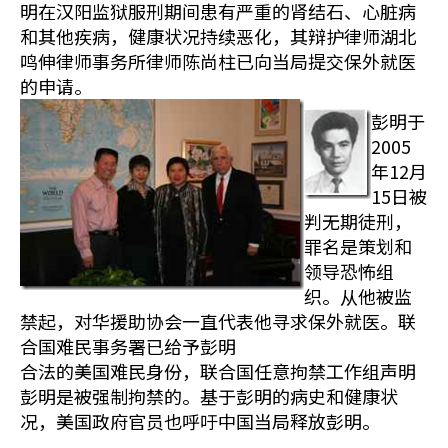
明在汉阳监狱服刑期间患有严重的肾结石、心脏病
和其他疾病，健康状况持续恶化，其辩护律师湖北
鸣伸律师事务所律师陈尚柱已向当局提交保外就医
的申请。
彭明于
2005
年12月
15日被
判无期徒刑，
罪名是策划和
领导恐怖组
织。从他被监
禁起，对华援助协会一直代表他寻求保外就医。联
合国难民事务署已给予彭明
合法的美国难民身份，联合国任意拘禁工作组声明
彭明是被强制拘禁的。基于彭明的病史和健康状
况，美国政府官员也呼吁中国当局释放彭明。