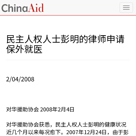
T
o
g
g
l
民主人权人士彭明的律师申请
e
n
保外就医
a
v
i
g
a
2/04/2008
t
i
o
n
对华援助协会 2008年2月4日
对华援助协会获悉，民主人权人士彭明的健康状况
近几个月以来每况愈下。2007年12月24日，由于彭