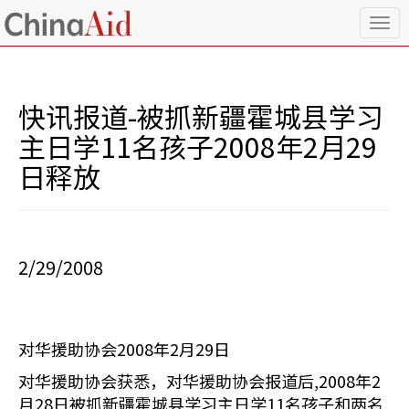
T
o
g
g
l
快讯报道-被抓新疆霍城县学习
e
n
主日学11名孩子2008年2月29
a
日释放
v
i
g
a
t
i
2/29/2008
o
n
对华援助协会2008年2月29日
对华援助协会获悉，对华援助协会报道后,2008年2
月28日被抓新疆霍城县学习主日学11名孩子和两名