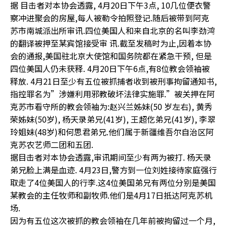
据 目击者对本协会透露, 4月20日下午3点, 10几位便衣警
察冲进聚会的房屋,每人被勒令拍照登记.随后被带到阿克
苏市南城派出所审讯.四位美国人和来自北京的名叫李劲鸿
的翻译被押至某宾馆接受审 讯.截至发稿时为止,因着本协
会的通报,美国驻北京大使馆和国务院都在紧急干预, 但是
四位美国人仍未获释. 4月20日下午6点,有8位教会领袖被
释放. 4月21日至少有五位被抓捕者收到被刑事拘留通知书,
指控罪名为”涉嫌利用邪教破坏法律实施罪.”被关押在阿
克苏市看守所的教会领袖为:赵兴兰姊妹(50 岁左右), 黄秀
荣姊妹(50岁), 杨天录弟兄(41岁), 王超仡弟兄(41岁), 李翠
玲姐妹(48岁)和何思君弟兄.他们属于新疆维吾尔自治区阿
克苏农艺师二团和五团.
据目击者对本协会透露,审讯期间至少有两为被打. 杨天录
弟兄脸上满是血迹. 4月23日,警方到一位刘姓接待家庭强行
取走了4位美国人的行李.这4位美国弟兄有两位分别是美国
某教会的主任牧师和副牧师.他们是4月17日抵达阿克苏机
场.
因为有五位这次被抓的教会领袖在几年前被拘留过一个月,