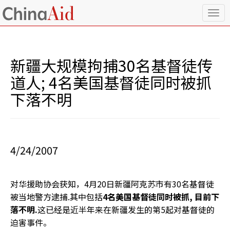
T
o
g
g
l
新疆大规模拘捕30名基督徒传
e
n
道人; 4名美国基督徒同时被抓
a
下落不明
v
i
g
a
t
i
4/24/2007
o
n
对华援助协会获知，4月20日新疆阿克苏市有30名基督徒
被当地警方逮捕.其中包括
4
名美国基督徒同时被抓
,
目前下
落不明
.
这已经是近半年来在新疆发生的第5起对基督徒的
迫害事件。