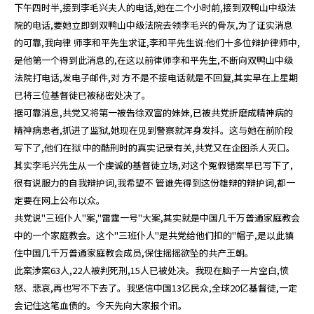
下午四时半,接到李毛兴夫人的电话,她在二个小时前,接到双鸭山中级法
院的电话,要她立即到双鸭山中级法院去领李毛兴的骨灰,为了证实消息
的可靠,我向律 师李和平先生求证,李和平先生说:他们十多位辩护律师中,
是他第一个得到此消息的,在这以前律师李和平先生,不断向双鸭山中级
法院打电话,发电子邮件,对 方不是不接电话就是不回复,其实早在上星期
已将三位基督徒已被秘密处决了。
据可靠消息,共党又将第一被告徐双富的妹妹,已被共党折磨成精神病的
精神病患者,抓进了监狱,她现在见到警察就浑身发抖。这与她在前阶段
写下了,他们在狱 中的酷刑时的真实记录有关,共党又在企图杀人灭口。
其实李毛兴先生从一个虔诚的基督徒立场,对这个冤假错案早已写下了,
很有说服力的自我辩护词,我希望不 管谁先得到这份雄辩的辩护词,都一
定要在网上公布以众。
共党说"三班仆人"案,"雷霆一号"大案,其实就是中国几千万普通家庭教会
中的一个家庭教会。这个"三班仆人"是共党给他们扣的"帽子,是以此镇
住中国几千万普通家庭教会成员,保住摇摇欲坠的共产王朝。
此案涉案63人,22人被判死刑,15人已被处决。我现在脑子一片空白,愤
怒、悲哀,再也写不下去了。我坚信中国13亿民众,全球20亿基督徒,一定
会记住这笔血债的。今天先向大家报个讯。