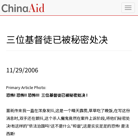
T
o
g
g
l
三位基督徒已被秘密处决
e
n
a
v
i
11/29/2006
g
a
t
Primary Article Photo:
i
o
恐怖! 恐怖!! 恐怖!!! 三位基督徒已被秘密处决 !
n
噩耗传来我一直在浑身发抖,这是一个晴天霹雳,草草吃了晚饭,在写这份
消息时,双手还在颤抖,这个杀人魔鬼竟然在案件上诉阶段,将他们秘密处
决!有这样的"依法治国吗?这不是什么"和谐",这是实实足足的恐怖! 是法
西斯!