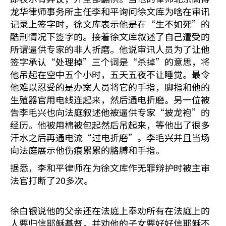
龙华律师事务所主任李和平询问徐文库为啥在审讯
记录上签字时，徐文库表示他是在“生不如死”的
酷刑情况下签字的。接着徐文库叙述了自己遭受的
所谓逼供专家的非人折磨。他说审讯人员为了让他
签字承认“处理掉”三个词是“杀掉”的意思，将
他吊起在空中五个小时，五天五夜不让睡觉。最令
他难以忍受的是办案人员将它的手指，脚指和他的
生殖器官用电线连起来，然后通电折磨。另一位被
告李毛兴也向法庭叙述他被逼供专家“披龙袍”的
经历。他被用棉被包起然后吊起来，等他出了很多
汗水之后再通电流“过电折磨”。李毛兴并且当场
向法庭展示他伤痕累累的胳膊和手指。
据悉，李和平律师在为徐文库作无罪辩护时被主审
法官打断了20多次。
徐白银说他的父亲还在法庭上奉劝所有在法庭上的
人要归信耶稣基督，并劝他的子女要好好信耶稣不