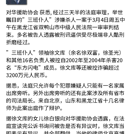
对华援助协会 获悉, 经过三天半的法庭审理，举世
瞩目的”三班仆人”涉嫌杀人一案于3月4日周五中
午在黑龙江省双鸭山市中级人民法院一审审判结
束。多名被告人透露被刑讯逼供受尽极端非人酷刑
折磨经过。
”三班仆人”领袖徐文库（余名徐双富，徐圣光）
和其他16名负责人被控自2002年至2004年杀害20
名“东方闪电”成员。徐文库等还被控诈骗超过
3200万元人民币。
据悉，法庭只允许每个犯罪嫌疑人只能有一名家属
出席旁听。另外出席旁听的还有此案涉及所有省市
的司法局长。来自北京，山东和黑龙江省十几名律
师为此案出庭作了辩护。
据徐文库的女儿徐白银向对华援助协会透露，在法
庭宣读完公诉书询问被告是否有异议时，徐文库当
即表示有异议，并全部翻供。当他的律师北京高博