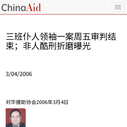
T
o
g
g
l
三班仆人领袖一案周五审判结
e
n
束；非人酷刑折磨曝光
a
v
i
g
a
3/04/2006
t
i
o
n
对华援助协会2006年3月4日