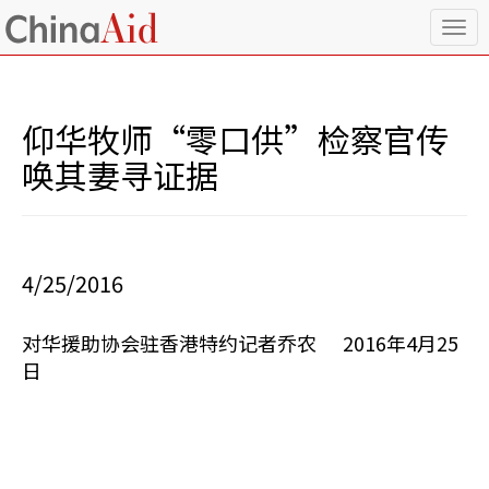
T
o
g
g
l
仰华牧师“零口供”检察官传
e
n
唤其妻寻证据
a
v
i
g
a
4/25/2016
t
i
o
对华援助协会驻香港特约记者乔农 2016年4月25
n
日