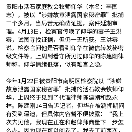
贵阳市活石家庭教会牧师仰华（本名：李国
志），被以“涉嫌故意泄露国家秘密罪”批捕
三个多月，当局苦无确凿证据，案件延期审
理。4月13日，检察官传唤了仰华的妻子王洪
雾，试图寻找证据，但仍一无所获。王洪雾
说，检察官问他是否看到仰华在微信转发秘密
级文件等。上周到看守所见过仰华的陈建刚律
师称，仰华情绪低落，似有难言之隐。
今年1月22日被贵阳市南明区检察院以“涉嫌
故意泄露国家秘密罪”批捕的活石教会牧师仰
华，上周终于见到了代理律师陈建刚和赵永
林。陈建刚24日告诉记者，仰华在被羁押期间
有受到逼迫，但具体内容暂不便披露：“我上
次去见他，我现在正在和赵律师商量下一步怎
么办。因为现在可以阅卷了，我去了前两次，