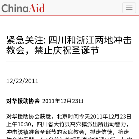
T
o
g
g
l
紧急关注: 四川和浙江两地冲击
e
n
教会，禁止庆祝圣诞节
a
v
i
g
a
12/22/2011
t
i
o
对华援助协会
2011年12月23日
n
对华援助协会获悉，北京时间今天2011年12月23日
上午10:30，四川省大竹县高穴镇派出所出动警力，
冲击该镇准备圣诞节的家庭教会，抓走信徒，抢走