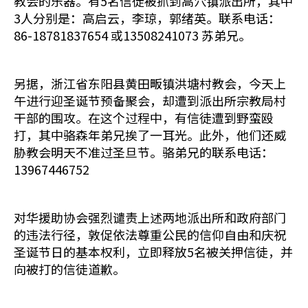
教会的乐器。有5名信徒被抓到高穴镇派出所，其中
3人分别是：高启云，李琼，郭绪英。联系电话：
86-18781837654 或13508241073 苏弟兄。
另据，浙江省东阳县黄田畈镇洪塘村教会，今天上
午进行迎圣诞节预备聚会，却遭到派出所宗教局村
干部的围攻。在这个过程中，有信徒遭到野蛮殴
打，其中骆森年弟兄挨了一耳光。此外，他们还威
胁教会明天不准过圣旦节。骆弟兄的联系电话：
13967446752
对华援助协会强烈谴责上述两地派出所和政府部门
的违法行径，敦促依法尊重公民的信仰自由和庆祝
圣诞节日的基本权利，立即释放5名被关押信徒，并
向被打的信徒道歉。